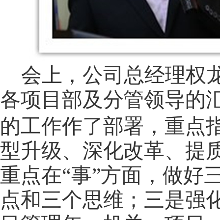
会上，公司总经理权
各项目部及分管领导的
的工作作了部署，重点指
型升级、深化改革、提
重点在“事”方面，做好
点和三个思维；三是强化