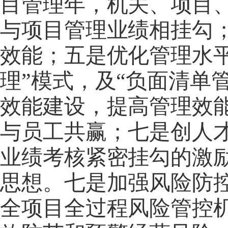
目管理年，机关、项目
与项目管理业绩相挂勾
效能；五是优化管理水
理”模式，及“负面清单
效能建设，提高管理效
与员工共赢；七是创人
业绩考核紧密挂勾的激
思想。七是加强风险防
全项目全过程风险管控