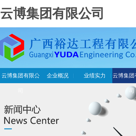
云博集团有限公司
云博集团有限公
企业概况
业绩实力
云博集团
司
司