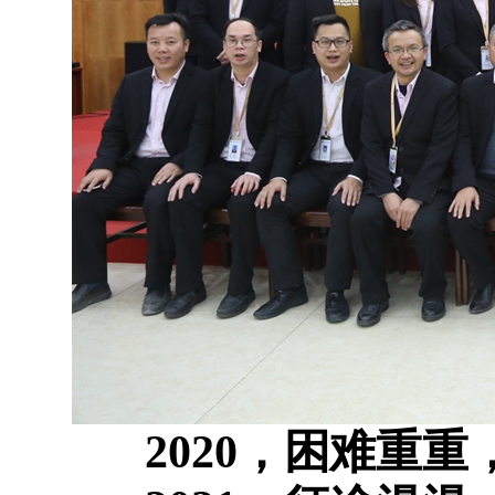
2020
，困难重重