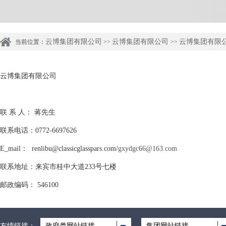
云博集团有限公司
云博集团有限公司
云博集团有限
当前位置：
>>
>>
云博集团有限公司
联 系 人： 蒋先生
联系电话：0772-6697626
E_mail： renlibu@classicglasspars.com/
gxydgc66@163.com
联系地址：来宾市桂中大道233号七楼
邮政编码： 546100
友情链接：
政府类网站链接
集团网站链接